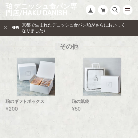
珀 デニッシュ食パン専
門店/HAKU DANISH
京都で生まれたデニッシュ食パン珀がさらにおいしく
なりました♪
その他
珀のギフトボックス
珀の紙袋
¥200
¥50