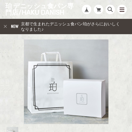
珀 デニッシュ食パン専
門店/HAKU DANISH
京都で生まれたデニッシュ食パン珀がさらにおいしく
なりました♪